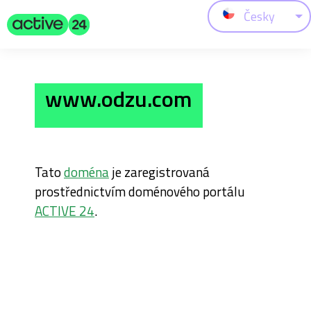
Česky
www.odzu.com
Tato
doména
je zaregistrovaná
prostřednictvím doménového portálu
ACTIVE 24
.